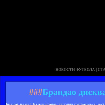
|
НОВОСТИ ФУТБОЛА
СТ
###
Брандао дискв
Бывшая звезда Шахтера Брандао получил трехматчевую диск