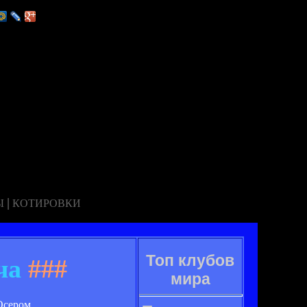
|
Ы
КОТИРОВКИ
Топ клубов
ча
###
мира
Осером.