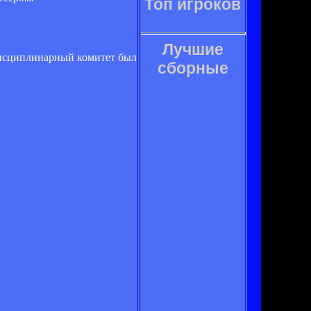
Топ игроков
Лучшие
 дисциплинарный комитет был
сборные