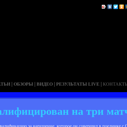
|
|
|
|
АТЬИ
ОБЗОРЫ
ВИДЕО
РЕЗУЛЬТАТЫ LIVE
КОНТАКТ
алифицирован на три мат
валификацию за нарушение, которое он совершил в поединке с 