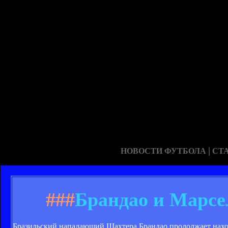
|
НОВОСТИ ФУТБОЛА
СТ
###
Брандао и Марсе
Бразильский нападающий Шахтера Брандао продолжает нахо