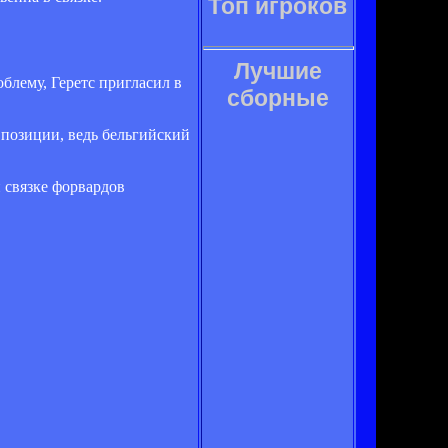
Топ игроков
Лучшие
облему, Геретс пригласил в
сборные
й позиции, ведь бельгийский
 связке форвардов