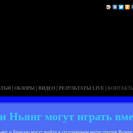
|
|
|
|
АТЬИ
ОБЗОРЫ
ВИДЕО
РЕЗУЛЬТАТЫ LIVE
КОНТАКТ
 и Ньянг могут играть вм
ьянг и Брандао могут выйти в сегодняшнем матче против Валенсь