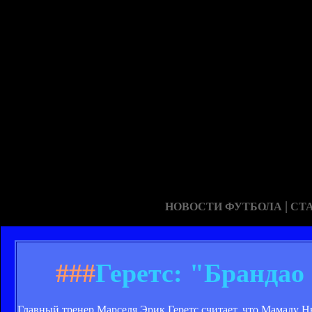
|
НОВОСТИ ФУТБОЛА
СТ
###
Геретс: "Брандао
Главный тренер Марселя Эрик Геретс считает, что Мамаду Н