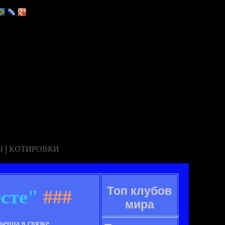
|
Ы
КОТИРОВКИ
Топ клубов
есте"
###
мира
енна в связке.